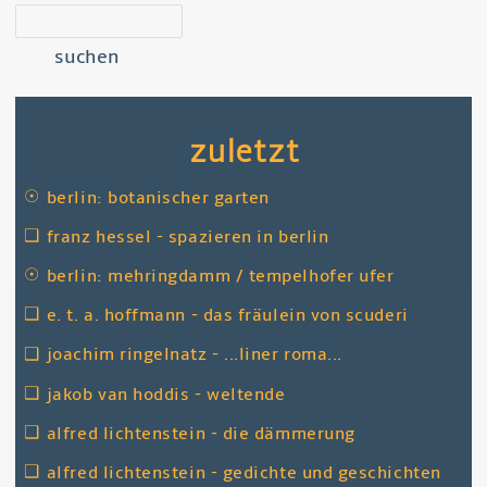
suchen
zuletzt
☉
berlin: botanischer garten
❑
franz hessel - spazieren in berlin
☉
berlin: mehringdamm / tempelhofer ufer
❑
e. t. a. hoffmann - das fräulein von scuderi
❑
joachim ringelnatz - ...liner roma...
❑
jakob van hoddis - weltende
❑
alfred lichtenstein - die dämmerung
❑
alfred lichtenstein - gedichte und geschichten