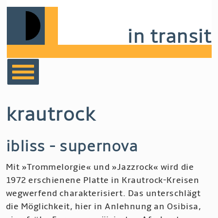
Skip
to
in transit
main
navigation
bücher
krautrock
film
ibliss - supernova
musik
Mit »Trommelorgie« und »Jazzrock« wird die
notizen
1972 erschienene Platte in Krautrock-Kreisen
wegwerfend charakterisiert. Das unterschlägt
die Möglichkeit, hier in Anlehnung an Osibisa,