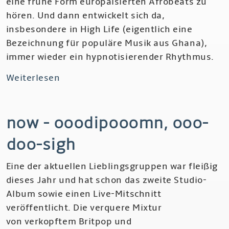
eine frühe Form europäisierten Afrobeats zu
hören. Und dann entwickelt sich da,
insbesondere in High Life (eigentlich eine
Bezeichnung für populäre Musik aus Ghana),
immer wieder ein hypnotisierender Rhythmus.
Weiterlesen
über
Ibliss
-
now - ooodipooomn, ooo-
Supernova
doo-sigh
Eine der aktuellen Lieblingsgruppen war fleißig
dieses Jahr und hat schon das zweite Studio-
Album sowie einen Live-Mitschnitt
veröffentlicht. Die verquere Mixtur
von verkopftem Britpop und