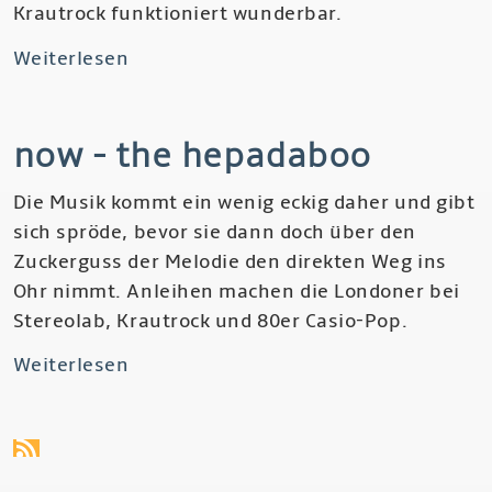
Krautrock funktioniert wunderbar.
Weiterlesen
über
Now
-
now - the hepadaboo
Ooodipooomn,
Ooo-
Die Musik kommt ein wenig eckig daher und gibt
Doo-
sich spröde, bevor sie dann doch über den
Sigh
Zuckerguss der Melodie den direkten Weg ins
Ohr nimmt. Anleihen machen die Londoner bei
Stereolab, Krautrock und 80er Casio-Pop.
Weiterlesen
über
Now
-
The
Hepadaboo