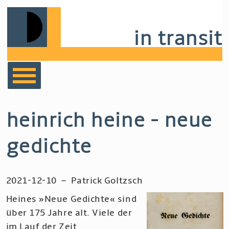
Skip
to
in transit
main
navigation
bücher
heinrich heine - neue
film
gedichte
musik
2021-12-10
–
Patrick Goltzsch
notizen
Heines »Neue Gedichte« sind
über 175 Jahre alt. Viele der
im Lauf der Zeit