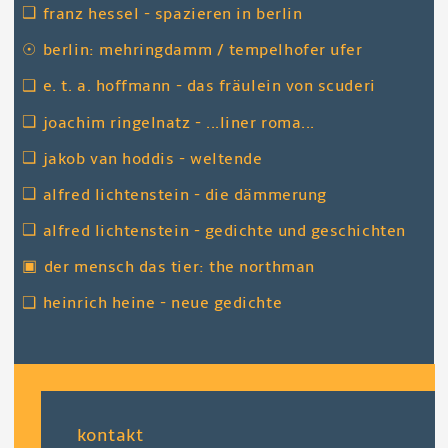
❑
franz hessel - spazieren in berlin
☉
berlin: mehringdamm / tempelhofer ufer
❑
e. t. a. hoffmann - das fräulein von scuderi
❑
joachim ringelnatz - ...liner roma...
❑
jakob van hoddis - weltende
❑
alfred lichtenstein - die dämmerung
❑
alfred lichtenstein - gedichte und geschichten
▣
der mensch das tier: the northman
❑
heinrich heine - neue gedichte
fußzeile
kontakt