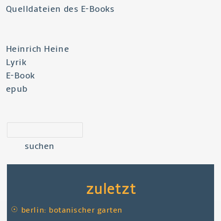
Quelldateien des E-Books
Heinrich Heine
Lyrik
E-Book
epub
suchen
zuletzt
☉
berlin: botanischer garten