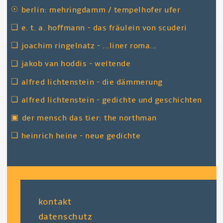
☉
berlin: mehringdamm / tempelhofer ufer
❑
e. t. a. hoffmann - das fräulein von scuderi
❑
joachim ringelnatz - ...liner roma...
❑
jakob van hoddis - weltende
❑
alfred lichtenstein - die dämmerung
❑
alfred lichtenstein - gedichte und geschichten
▣
der mensch das tier: the northman
❑
heinrich heine - neue gedichte
fußzeile
kontakt
datenschutz