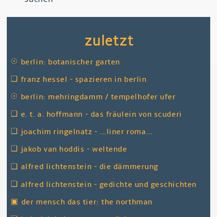
zuletzt
☉
berlin: botanischer garten
❑
franz hessel - spazieren in berlin
☉
berlin: mehringdamm / tempelhofer ufer
❑
e. t. a. hoffmann - das fräulein von scuderi
❑
joachim ringelnatz - ...liner roma...
❑
jakob van hoddis - weltende
❑
alfred lichtenstein - die dämmerung
❑
alfred lichtenstein - gedichte und geschichten
▣
der mensch das tier: the northman