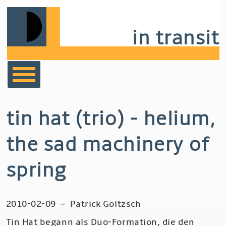
Skip
to
in transit
main
navigation
bücher
tin hat (trio) - helium,
film
the sad machinery of
musik
spring
notizen
2010-02-09
–
Patrick Goltzsch
Tin Hat begann als Duo-Formation, die den