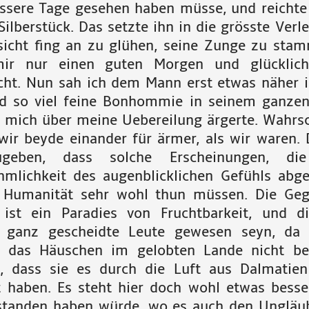
ssere Tage gesehen haben müsse, und reichte
Silberstück. Das setzte ihn in die grösste Verl
sicht fing an zu glühen, seine Zunge zu stam
mir nur einen guten Morgen und glücklich
ht. Nun sah ich dem Mann erst etwas näher 
d so viel feine Bonhommie in seinem ganze
h mich
über meine Uebereilung ärgerte. Wahrsc
 wir beyde einander für ärmer, als wir waren. 
geben, dass solche Erscheinungen, die
mlichkeit des augenblicklichen Gefühls abge
r Humanität sehr wohl thun müssen. Die Ge
 ist ein Paradies von Fruchtbarkeit, und d
 ganz gescheidte Leute gewesen seyn, da 
l das Häuschen im gelobten Lande nicht be
, dass sie es durch die Luft aus Dalmatien
t haben. Es steht hier doch wohl etwas besser
standen haben würde, wo es auch den Ungläu