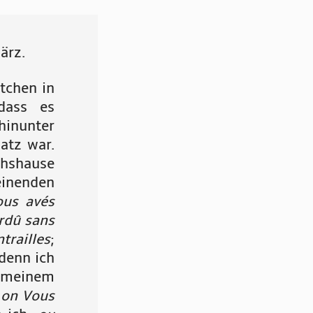
ärz.
tchen in
dass es
hinunter
atz war.
thshause
inenden
ous avés
erdû sans
railles
;
 denn ich
 meinem
 on Vous