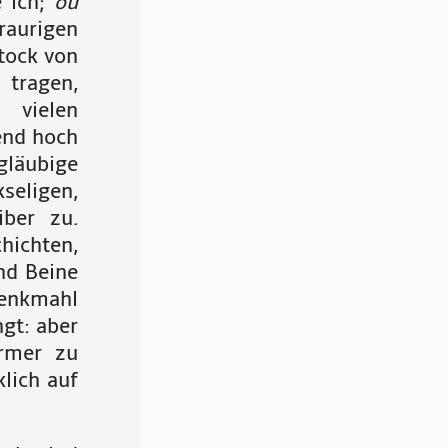
e ich;
ou
raurigen
tock von
 tragen,
 vielen
zend hoch
läubige
seligen,
ber zu.
hichten,
nd Beine
enk
mahl
gt: aber
rmer zu
klich auf