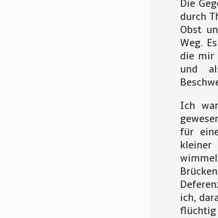
Die Geg
durch T
Obst un
Weg. Es
die mir
und a
Beschwe
Ich war
gewesen
für ein
kleiner
wimmelt
Brücke
Deferen
ich, dar
flüchtig