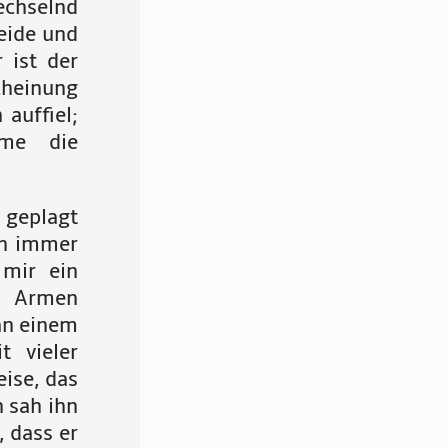
echselnd
eide und
 ist der
cheinung
auffiel;
me die
 geplagt
en immer
 mir ein
on Armen
an einem
 vieler
ise, das
h sah ihn
, dass er