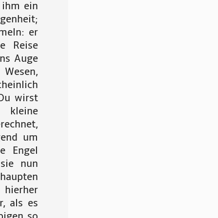
 ihm ein
egenheit;
meln: er
e Reise
ins Auge
n Wesen,
heinlich
Du wirst
 kleine
rechnet,
gend um
ie Engel
sie nun
haupten
 hierher
, als es
bigen so