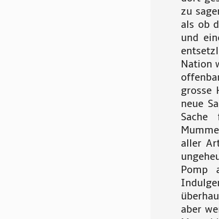
zu sage
als ob 
und ein
entsetz
Nation w
offenba
grosse 
neue Sa
Sache 
Mummere
aller A
ungeheu
Pomp a
Indulge
überhau
aber w