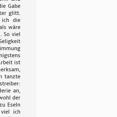
die Gabe
r glitt.
 ich die
als wäre
 So viel
Seligkeit
Stimmung
nigstens
rbeit ist
merksam,
h tanzte
treiber:
lerie an,
wohl der
zu Eseln
viel ich