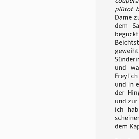
coupera
plûtot b
Dame zu
dem Sak
beguck
Beichtst
geweih
Sünderi
und wa
Freylic
und in 
der Hin
und zur
ich ha
scheinen
dem Kap