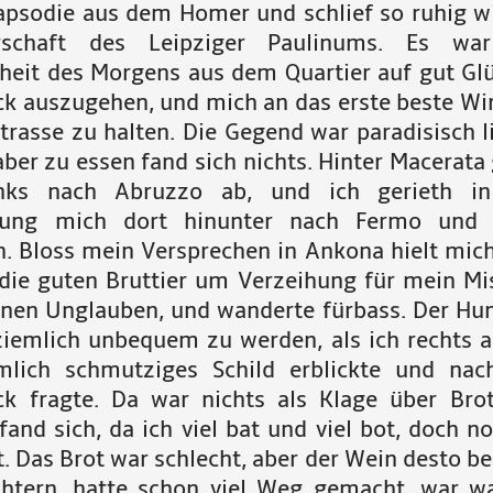
apsodie aus dem Homer und schlief so ruhig wi
rschaft des Leipziger Paulinums. Es wa
eit des Morgens aus dem Quartier auf gut Gl
ck auszugehen, und mich an das erste beste Wi
Strasse zu halten. Die Gegend war paradisisch l
aber zu essen fand sich nichts. Hinter Macerata
nks nach Abruzzo ab, und ich gerieth in
hung mich dort hinunter nach Fermo und 
n. Bloss mein Versprechen in Ankona hielt mich
 die guten Bruttier um Verzeihung für mein Mi
nen Unglauben, und wanderte fürbass. Der Hun
ziemlich unbequem zu werden, als ich rechts
mlich schmutziges Schild erblickte und na
ck fragte. Da war nichts als Klage über Bro
fand sich, da ich viel bat und viel bot, doch 
. Das Brot war schlecht, aber der Wein desto be
htern, hatte schon viel Weg gemacht, war 