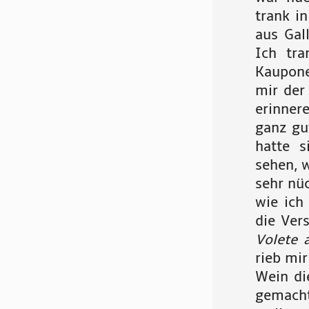
trank i
aus Gal
Ich tra
Kaupone
mir der
erinnere
ganz gu
hatte s
sehen, w
sehr nü
wie ich
die Ver
Vo
lete 
rieb mi
Wein di
gemacht