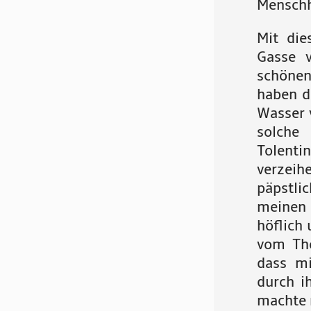
Menschhe
Mit die
Gasse 
schönen
haben d
Wasser 
solche
Tolenti
verzei
päpstli
meinen
höflich 
vom Tho
dass mi
durch i
machte 