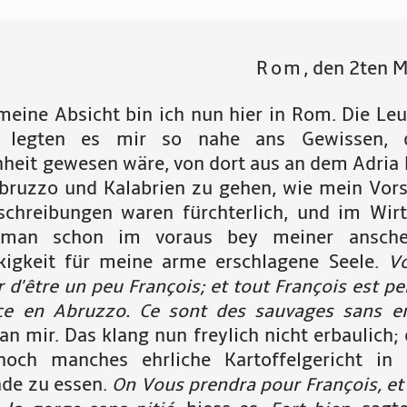
Rom
, den 2ten M
meine Absicht bin ich nun hier in Rom. Die Leu
 legten es mir so nahe ans Gewissen, 
nheit gewesen wäre, von dort aus an dem Adria 
bruzzo und Kalabrien zu gehen, wie mein Vors
schreibungen waren fürchterlich, und im Wir
 man schon im voraus bey meiner ansche
kigkeit für meine arme erschlagene Seele.
V
ir d'être un peu François; et tout François est p
ce en Abruzzo. Ce sont des sauvages sans ent
n mir. Das klang nun freylich nicht erbaulich;
noch manches ehrliche Kartoffelgericht in
nde zu essen.
On Vous prendra pour François, et