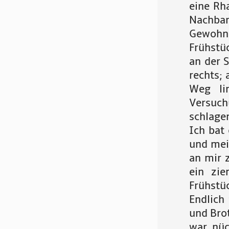
eine Rh
Nachba
Gewohnh
Frühstü
an der 
rechts; 
Weg li
Versuc
schlage
Ich bat
und mei
an mir 
ein zie
Frühstü
Endlich 
und Brot
war nüc