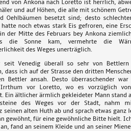
end von Ankona nach Loretto ist herrlich, abw
häler und auf Höhen, die alle mit schönem Getr
d Oehlbäumen besetzt sind; desto schlechter
 hatte noch etwas stark Eis gefroren, eine Ers
 in der Mitte des Februars bey Ankona ziemlich 
ls die Sonne kam, vermehrte die Wär
rlichkeit des Weges unerträglich.
 seit Venedig überall so sehr von Bettlern
, dass ich auf der Strasse den dritten Mensch
en Bettler ansah. Desto überraschender war
 Irrthum vor Loretto, wo es vorzüglich v
. Ein ältlicher ärmlich gekleideter Mann stand 
nsteine des Weges vor der Stadt, nahm mit
z seinen alten Huth ab und sprach etwas ganz le
an gewöhnt, für eine gewöhnliche Bitte hielt. Ic
 an, fand an seinem Kleide und an seiner Miene