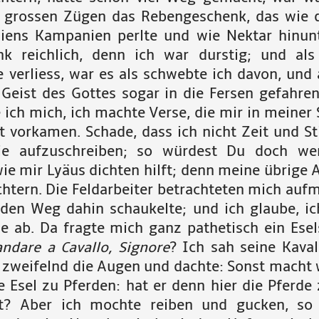
n grossen Zügen das Rebengeschenk, das wie 
liens Kampanien perlte und wie Nektar hinunte
nk reichlich, denn ich war durstig; und als
 verliess, war es als schwebte ich davon, und 
 Geist des Gottes sogar in die Fersen gefahren.
 ich mich, ich machte Verse, die mir in meiner 
t vorkamen. Schade, dass ich nicht Zeit und 
ie aufzuschreiben; so würdest Du doch we
ie mir Lyäus dichten hilft; denn meine übrige A
chtern. Die Feldarbeiter betrachteten mich auf
 den Weg dahin schaukelte; und ich glaube, ic
se ab. Da fragte mich ganz pathetisch ein Esels
andare a Cavallo, Signore
? Ich sah seine Kaval
r zweifelnd die Augen und dachte: Sonst macht 
e Esel zu Pferden: hat er denn hier die Pferde 
? Aber ich mochte reiben und gucken, so 