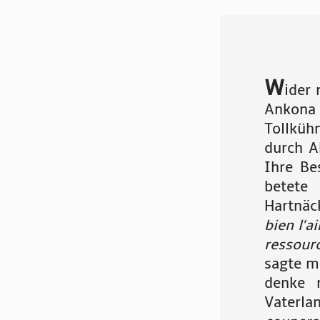
W
ider 
Ankona
Tollküh
durch A
Ihre Be
betete
Hartnäc
bien l'a
ressour
sagte ma
denke 
Vaterla