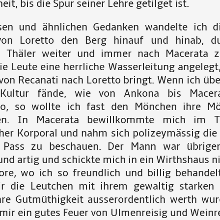
it, bis die Spur seiner Lehre getilget ist.
sen und ähnlichen Gedanken wandelte ich d
von Loretto den Berg hinauf und hinab, du
 Thäler weiter und immer nach Macerata z
ie Leute eine herrliche Wasserleitung angelegt,
von Recanati nach Loretto bringt. Wenn ich über
 Kultur fände, wie von Ankona bis Macer
no, so wollte ich fast den Mönchen ihre M
hen. In Macerata bewillkommte mich im T
cher Korporal und nahm sich polizeymässig die 
 Pass zu beschauen. Der Mann war übrigen
und artig und schickte mich in ein Wirthshaus n
re, wo ich so freundlich und billig behandel
r die Leutchen mit ihrem gewaltig starken
hre Gutmüthigkeit ausserordentlich werth wur
mir ein gutes Feuer von Ulmenreisig und Weinre