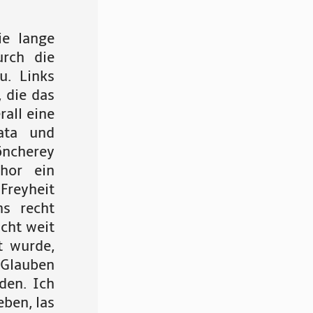
ie lange
rch die
u. Links
 die das
all eine
ata und
öncherey
hor ein
Freyheit
s recht
icht weit
t wurde,
 Glauben
den. Ich
ben, las