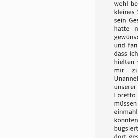
wohl be
kleines 
sein Ge
hatte 
gewünsc
und fan
dass ic
hielten
mir zu
Unanneh
unsere
Loretto
müssen
einmah
konnten
bugsier
dort ge