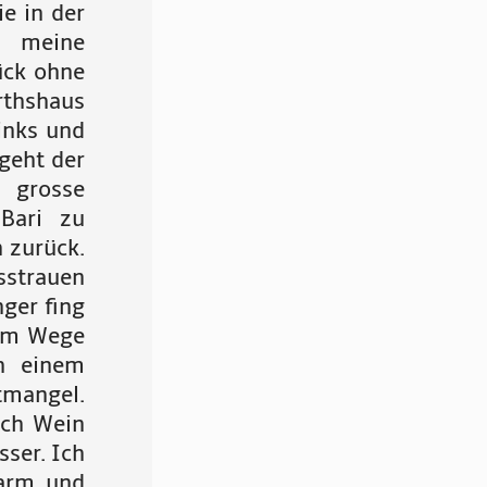
e in der
r meine
ück ohne
rthshaus
inks und
 geht der
 grosse
Bari zu
 zurück.
sstrauen
ger fing
 am Wege
ch einem
tmangel.
noch Wein
sser. Ich
warm und