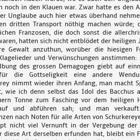
n noch in den Klauen war. Zwar hatte es den A
der Unglaube auch hier etwas überhand nehme
en dritten Transport nöthig machen würde; 
lichen Franzosen, die doch sonst die allerchris
aren, hatten sich nicht entblödet der heiligen
re Gewalt anzuthun, worüber die hiesigen
Klagelieder und Verwünschungen anstimmen: 
lbung des grossen Demagogen giebt auf ein
für die Gottseligkeit eine andere Wendu
y nimmt wieder ihren Anfang, man macht S
rt, wie ich denn selbst das Idol des Bacchus a
ern Tonne zum Fasching vor dem heiligen 
uf und abführen sah; und man verkauft
nzen nach Noten für alle Arten von Schurkereyen
pt nicht viel Vernunft in der Vergebung der
er
diese Art derselben erfunden hat, bleibt ein 