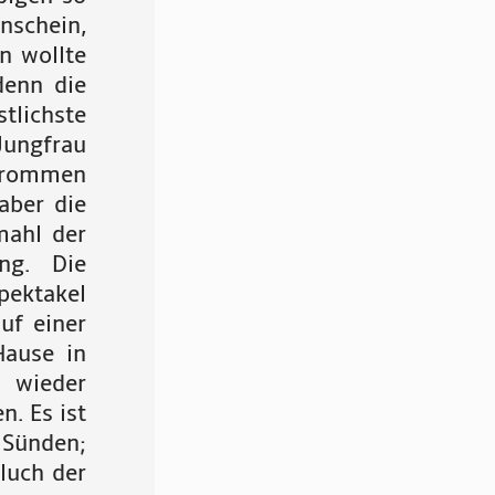
nschein,
n wollte
denn die
tlichste
 Jungfrau
 Frommen
aber die
mahl der
ng. Die
pektakel
uf einer
Hause in
 wieder
. Es ist
 Sünden;
Fluch der