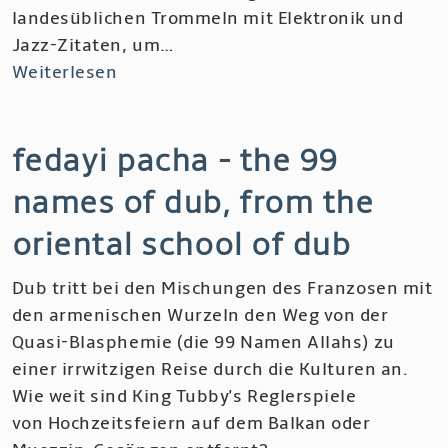
landesüblichen Trommeln mit Elektronik und
Jazz-Zitaten, um…
Weiterlesen
über
The
Dwarfs
fedayi pacha - the 99
of
East
names of dub, from the
Agouza
-
oriental school of dub
Bes
Dub tritt bei den Mischungen des Franzosen mit
den armenischen Wurzeln den Weg von der
Quasi-Blasphemie (die 99 Namen Allahs) zu
einer irrwitzigen Reise durch die Kulturen an.
Wie weit sind King Tubby's Reglerspiele
von Hochzeitsfeiern auf dem Balkan oder