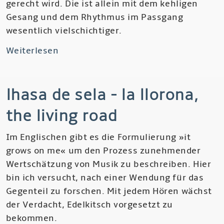
gerecht wird. Die ist allein mit dem kehligen
Gesang und dem Rhythmus im Passgang
wesentlich vielschichtiger.
Weiterlesen
über
Tinariwen
-
lhasa de sela - la llorona,
Aman
Iman,
the living road
Amassakoul,
The
Im Englischen gibt es die Formulierung »it
Radio
grows on me« um den Prozess zunehmender
Tisdas
Wertschätzung von Musik zu beschreiben. Hier
Sessions
bin ich versucht, nach einer Wendung für das
Gegenteil zu forschen. Mit jedem Hören wächst
der Verdacht, Edelkitsch vorgesetzt zu
bekommen.