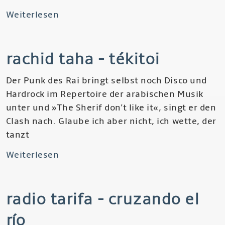
Weiterlesen
über
Lhasa
de
rachid taha - tékitoi
Sela
-
Der Punk des Rai bringt selbst noch Disco und
La
Hardrock im Repertoire der arabischen Musik
Llorona,
unter und »The Sherif don't like it«, singt er den
The
Clash nach. Glaube ich aber nicht, ich wette, der
Living
tanzt
Road
Weiterlesen
über
Rachid
Taha
radio tarifa - cruzando el
-
Tékitoi
río