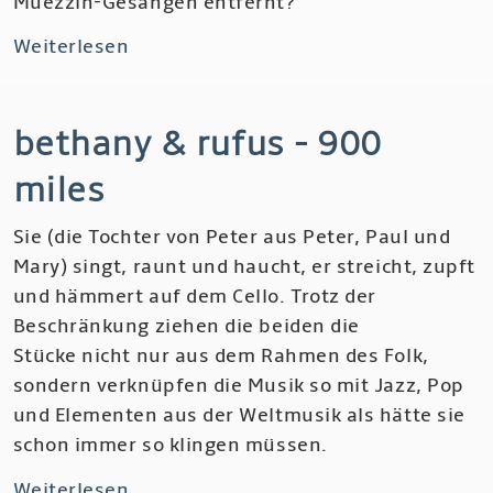
Muezzin-Gesängen entfernt?
Weiterlesen
über
Fedayi
Pacha
bethany & rufus - 900
-
The
miles
99
Names
Sie (die Tochter von Peter aus Peter, Paul und
of
Mary) singt, raunt und haucht, er streicht, zupft
Dub,
und hämmert auf dem Cello. Trotz der
From
Beschränkung ziehen die beiden die
The
Stücke nicht nur aus dem Rahmen des Folk,
Oriental
sondern verknüpfen die Musik so mit Jazz, Pop
School
und Elementen aus der Weltmusik als hätte sie
of
schon immer so klingen müssen.
Dub
Weiterlesen
über