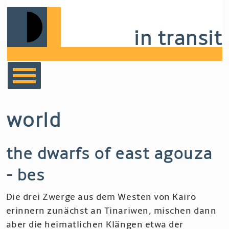
Skip
to
in transit
main
navigation
bücher
world
film
the dwarfs of east agouza
musik
- bes
notizen
Die drei Zwerge aus dem Westen von Kairo
erinnern zunächst an Tinariwen, mischen dann
aber die heimatlichen Klängen etwa der