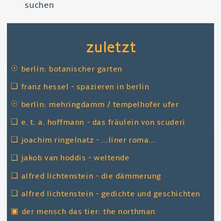
Río
zuletzt
☉
berlin: botanischer garten
❑
franz hessel - spazieren in berlin
☉
berlin: mehringdamm / tempelhofer ufer
❑
e. t. a. hoffmann - das fräulein von scuderi
❑
joachim ringelnatz - ...liner roma...
❑
jakob van hoddis - weltende
❑
alfred lichtenstein - die dämmerung
❑
alfred lichtenstein - gedichte und geschichten
▣
der mensch das tier: the northman