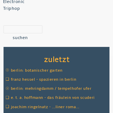
Electronic
Triphop
suchen
zuletzt
☉
berlin: botanischer garten
❑
franz hessel - spazieren in berlin
☉
berlin: mehringdamm / tempelhofer ufer
❑
e. t. a. hoffmann - das fräulein von scuderi
❑
joachim ringelnatz - ...liner roma...