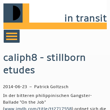
Skip
to
in transit
main
navigation
bücher
caliph8 - stillborn
film
etudes
musik
2014-06-23
–
Patrick Goltzsch
notizen
In der bitteren philippinischen Gangster-
Ballade "On the Job"
(
www.imdb.com/title/tt2717558
) ordnet sich die