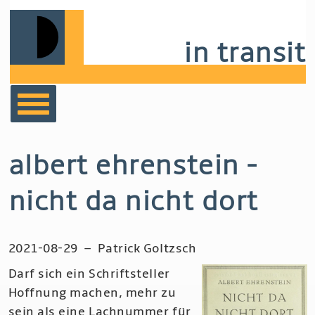
Skip
to
in transit
main
navigation
bücher
albert ehrenstein -
film
nicht da nicht dort
musik
2021-08-29
–
Patrick Goltzsch
notizen
Darf sich ein Schriftsteller
Hoffnung machen, mehr zu
sein als eine Lachnummer für