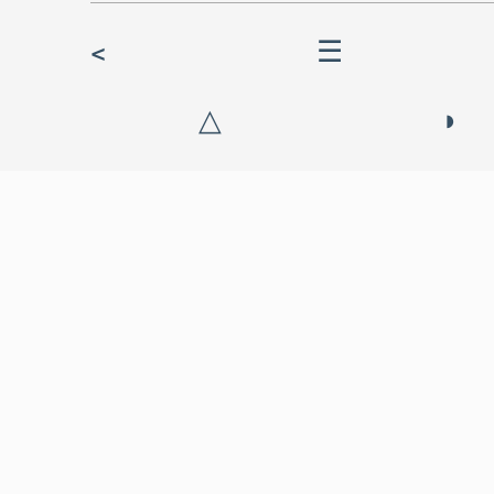
<
☰
△
◗