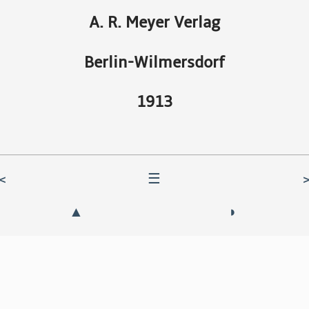
A. R. Meyer Verlag
Berlin-Wilmersdorf
1913
<
☰
▲
◗