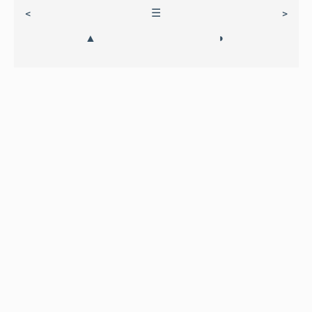
<
☰
>
▲
◗